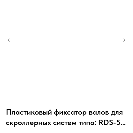
Пластиковый фиксатор валов для
П
0,
скроллерных систем типа: RDS-50,
с
RDS-50A
R